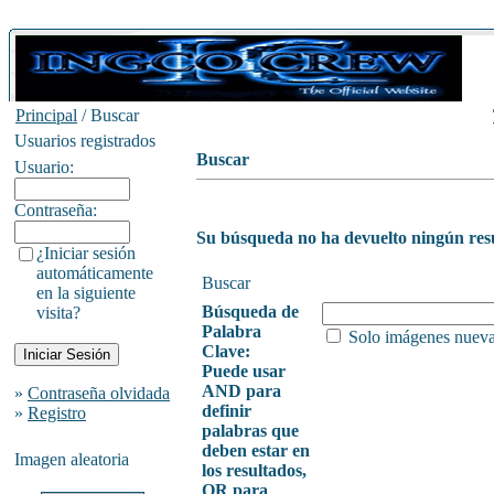
Principal
/ Buscar
Usuarios registrados
Buscar
Usuario:
Contraseña:
Su búsqueda no ha devuelto ningún res
¿Iniciar sesión
automáticamente
Buscar
en la siguiente
Búsqueda de
visita?
Palabra
Solo imágenes nuev
Clave:
Puede usar
AND para
»
Contraseña olvidada
definir
»
Registro
palabras que
deben estar en
Imagen aleatoria
los resultados,
OR para