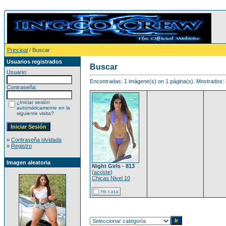
Principal
/ Buscar
Usuarios registrados
Buscar
Usuario:
Encontradas: 1 imágene(s) on 1 página(s). Mostrados: 
Contraseña:
¿Iniciar sesión
automáticamente en la
siguiente visita?
»
Contraseña olvidada
»
Registro
Imagen aleatoria
Night Girls - 813
(
acoste
)
Chicas Nivel 10