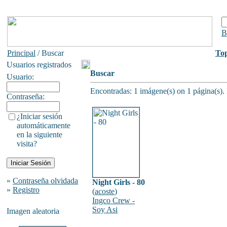
B
Principal
/ Buscar
To
Usuarios registrados
Buscar
Usuario:
Encontradas: 1 imágene(s) on 1 página(s).
Contraseña:
¿Iniciar sesión
automáticamente
en la siguiente
visita?
»
Contraseña olvidada
Night Girls - 80
»
Registro
(
acoste
)
Ingco Crew -
Soy Asi
Imagen aleatoria