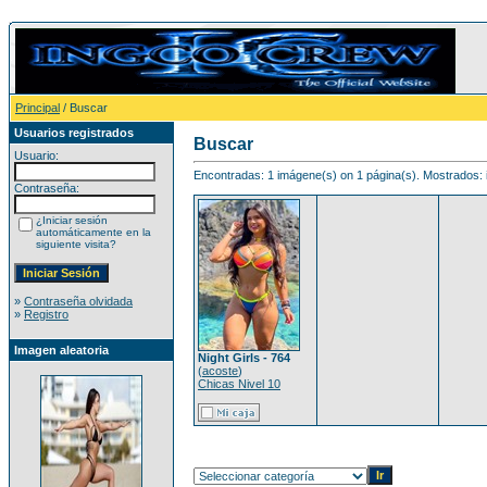
Principal
/ Buscar
Usuarios registrados
Buscar
Usuario:
Encontradas: 1 imágene(s) on 1 página(s). Mostrados: 
Contraseña:
¿Iniciar sesión
automáticamente en la
siguiente visita?
»
Contraseña olvidada
»
Registro
Imagen aleatoria
Night Girls - 764
(
acoste
)
Chicas Nivel 10