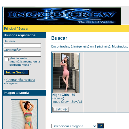
Principal
/ Buscar
Usuarios registrados
Buscar
Usuario:
Encontradas: 1 imágene(s) on 1 página(s). Mostrados: 
Contraseña:
¿Iniciar sesión
automáticamente en la
siguiente visita?
»
Contraseña olvidada
»
Registro
Imagen aleatoria
Night Girls - 39
(
acoste
)
Ingco Crew - Soy Asi