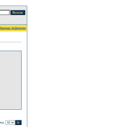
a
Nuevas imágenes
ina: