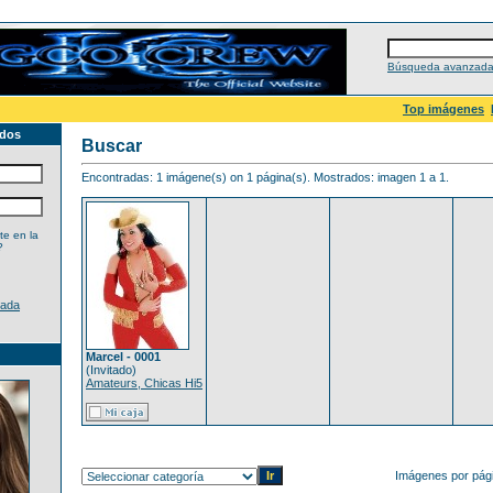
Búsqueda avanzad
Top imágenes
ados
Buscar
Encontradas: 1 imágene(s) on 1 página(s). Mostrados: imagen 1 a 1.
e en la
?
dada
Marcel - 0001
(Invitado)
Amateurs, Chicas Hi5
Imágenes por pág