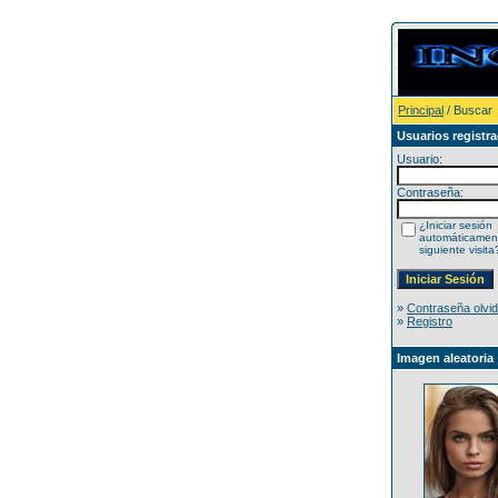
Principal
/ Buscar
Usuarios registr
Usuario:
Contraseña:
¿Iniciar sesión
automáticament
siguiente visita
»
Contraseña olvi
»
Registro
Imagen aleatoria