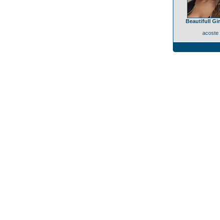
Beautifull Gir
acoste