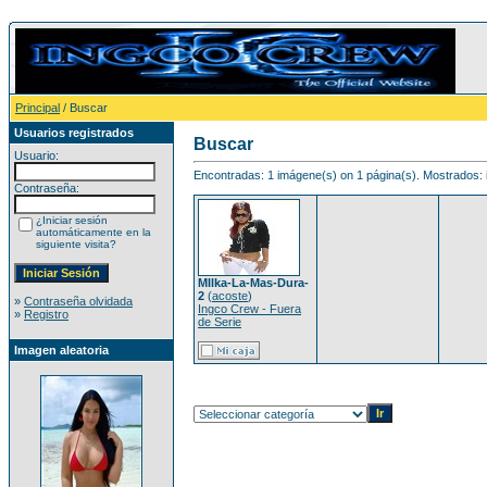
Principal
/ Buscar
Usuarios registrados
Buscar
Usuario:
Encontradas: 1 imágene(s) on 1 página(s). Mostrados: 
Contraseña:
¿Iniciar sesión
automáticamente en la
siguiente visita?
MIlka-La-Mas-Dura-
2
(
acoste
)
»
Contraseña olvidada
Ingco Crew - Fuera
»
Registro
de Serie
Imagen aleatoria