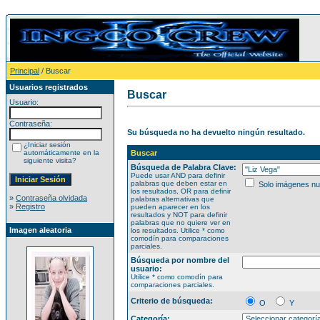
Principal
/ Buscar
Usuarios registrados
Buscar
Usuario:
Contraseña:
Su búsqueda no ha devuelto ningún resultado.
¿Iniciar sesión
automáticamente en la
Buscar
siguiente visita?
Búsqueda de Palabra Clave:
Puede usar AND para definir
palabras que deben estar en
Solo imágenes n
los resultados, OR para definir
»
Contraseña olvidada
palabras alternativas que
»
Registro
pueden aparecer en los
resultados y NOT para definir
palabras que no quiere ver en
Imagen aleatoria
los resultados. Utilice * como
comodín para comparaciones
parciales.
Búsqueda por nombre del
usuario:
Utilice * como comodín para
comparaciones parciales.
Criterio de búsqueda:
O
Y
Categoría: