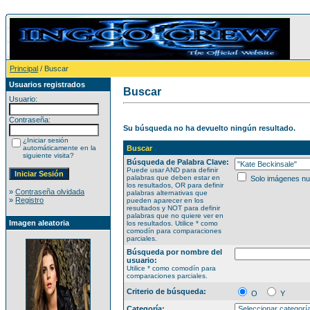
Principal
/ Buscar
Usuarios registrados
Buscar
Usuario:
Contraseña:
Su búsqueda no ha devuelto ningún resultado.
¿Iniciar sesión
automáticamente en la
Buscar
siguiente visita?
Búsqueda de Palabra Clave:
Puede usar AND para definir
palabras que deben estar en
Solo imágenes n
los resultados, OR para definir
»
Contraseña olvidada
palabras alternativas que
»
Registro
pueden aparecer en los
resultados y NOT para definir
palabras que no quiere ver en
Imagen aleatoria
los resultados. Utilice * como
comodín para comparaciones
parciales.
Búsqueda por nombre del
usuario:
Utilice * como comodín para
comparaciones parciales.
Criterio de búsqueda:
O
Y
Categoría: