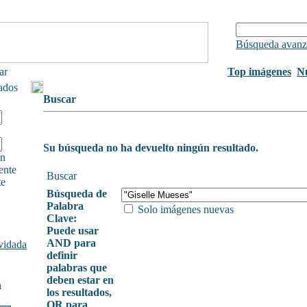
Búsqueda avanz
ar
Top imágenes
N
rados
Buscar
Su búsqueda no ha devuelto ningún resultado.
ón
ente
Buscar
te
Búsqueda de
Palabra
Solo imágenes nuevas
Clave:
Puede usar
AND para
vidada
definir
palabras que
deben estar en
a
los resultados,
OR para