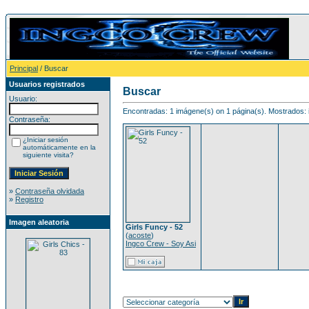
Principal
/ Buscar
Usuarios registrados
Buscar
Usuario:
Encontradas: 1 imágene(s) on 1 página(s). Mostrados: 
Contraseña:
¿Iniciar sesión
automáticamente en la
siguiente visita?
»
Contraseña olvidada
»
Registro
Imagen aleatoria
Girls Funcy - 52
(
acoste
)
Ingco Crew - Soy Asi