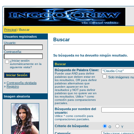
Principal
/ Buscar
Usuarios registrados
Buscar
Usuario:
Contraseña:
Su búsqueda no ha devuelto ningún resultado.
¿Iniciar sesión
automáticamente en la
Buscar
siguiente visita?
Búsqueda de Palabra Clave:
Puede usar AND para definir
palabras que deben estar en
Solo imágenes n
los resultados, OR para definir
»
Contraseña olvidada
palabras alternativas que
»
Registro
pueden aparecer en los
resultados y NOT para definir
palabras que no quiere ver en
Imagen aleatoria
los resultados. Utilice * como
comodín para comparaciones
parciales.
Búsqueda por nombre del
usuario:
Utilice * como comodín para
comparaciones parciales.
Criterio de búsqueda:
O
Y
Categoría: