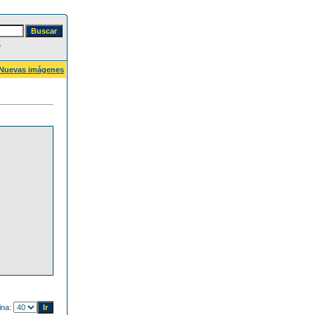
a
Nuevas imágenes
ina: