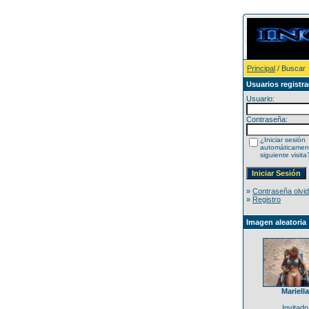
Principal
/ Buscar
Usuarios registr
Usuario:
Contraseña:
¿Iniciar sesión
automáticament
siguiente visita
»
Contraseña olvi
»
Registro
Imagen aleatoria
Mariella
Invitado