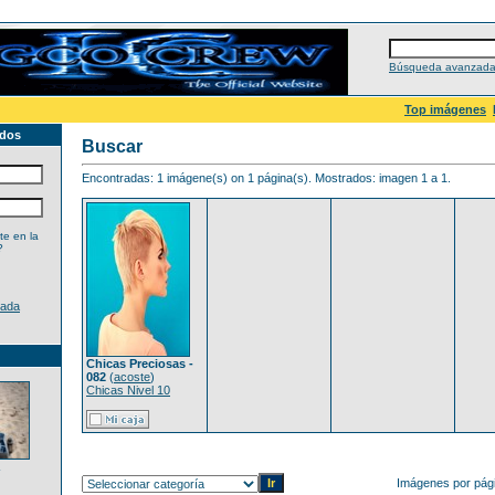
Búsqueda avanzad
Top imágenes
ados
Buscar
Encontradas: 1 imágene(s) on 1 página(s). Mostrados: imagen 1 a 1.
e en la
?
dada
Chicas Preciosas -
082
(
acoste
)
Chicas Nivel 10
Imágenes por pág