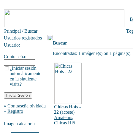
B
Principal
/ Buscar
To
Usuarios registrados
Buscar
Usuario:
Encontradas: 1 imágene(s) on 1 página(s).
Contraseña:
¿Iniciar sesión
automáticamente
en la siguiente
visita?
»
Contraseña olvidada
Chicas Hots -
»
Registro
22
(
acoste
)
Amateurs,
Chicas Hi5
Imagen aleatoria