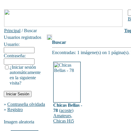
B
Principal
/ Buscar
To
Usuarios registrados
Buscar
Usuario:
Encontradas: 1 imágene(s) on 1 página(s).
Contraseña:
¿Iniciar sesión
automáticamente
en la siguiente
visita?
»
Contraseña olvidada
Chicas Bellas -
»
Registro
78
(
acoste
)
Amateurs,
Chicas Hi5
Imagen aleatoria