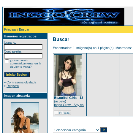
Principal
/ Buscar
Usuarios registrados
Buscar
Usuario:
Encontradas: 1 imágene(s) on 1 página(s). Mostrados: 
Contraseña:
¿Iniciar sesión
automáticamente en la
siguiente visita?
»
Contraseña olvidada
»
Registro
Imagen aleatoria
Beautiful Girls - 13
(
acoste
)
Ingco Crew - Soy Asi