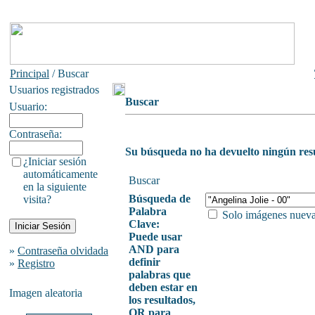
Principal
/ Buscar
Usuarios registrados
Buscar
Usuario:
Contraseña:
Su búsqueda no ha devuelto ningún res
¿Iniciar sesión
automáticamente
Buscar
en la siguiente
Búsqueda de
visita?
Palabra
Solo imágenes nuev
Clave:
Puede usar
AND para
»
Contraseña olvidada
definir
»
Registro
palabras que
deben estar en
Imagen aleatoria
los resultados,
OR para