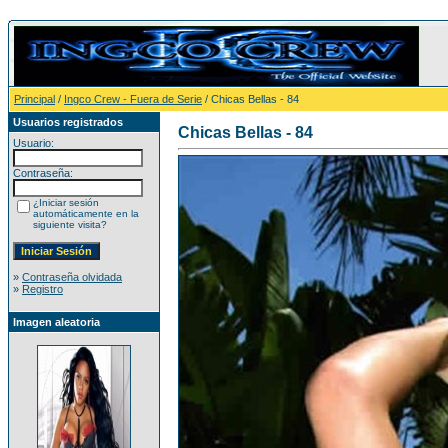
Principal
/
Ingco Crew - Fuera de Serie
/ Chicas Bellas - 84
Usuarios registrados
Chicas Bellas - 84
Usuario:
Contraseña:
¿Iniciar sesión
automáticamente en la
siguiente visita?
»
Contraseña olvidada
»
Registro
Imagen aleatoria