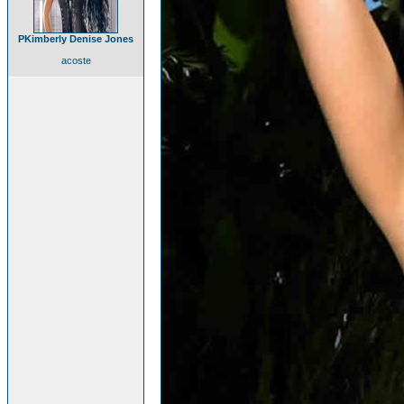
PKimberly Denise Jones
acoste