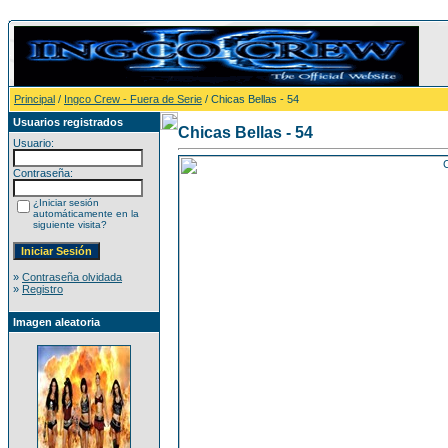
Principal
/
Ingco Crew - Fuera de Serie
/ Chicas Bellas - 54
Usuarios registrados
Chicas Bellas - 54
Usuario:
Contraseña:
¿Iniciar sesión
automáticamente en la
siguiente visita?
»
Contraseña olvidada
»
Registro
Imagen aleatoria