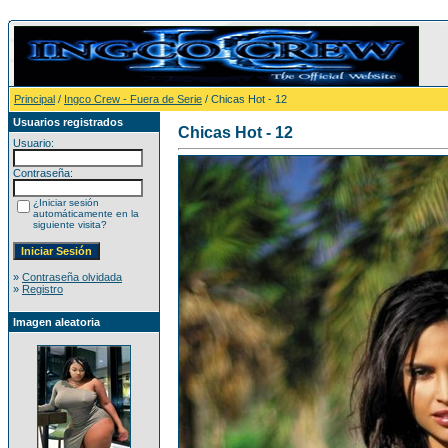
Principal
/
Ingco Crew - Fuera de Serie
/ Chicas Hot - 12
Usuarios registrados
Chicas Hot - 12
Usuario:
Contraseña:
¿Iniciar sesión
automáticamente en la
siguiente visita?
»
Contraseña olvidada
»
Registro
Imagen aleatoria