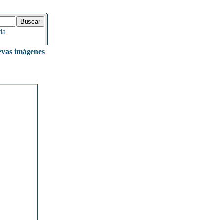
da
vas imágenes