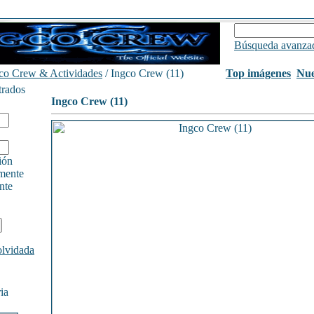
Búsqueda avanza
co Crew & Actividades
/ Ingco Crew (11)
Top imágenes
Nue
trados
Ingco Crew (11)
ión
mente
nte
olvidada
ia