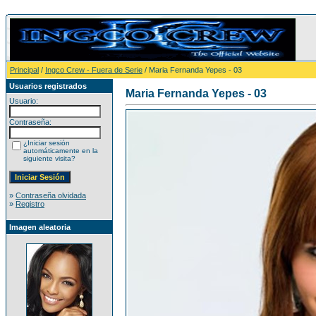
Principal
/
Ingco Crew - Fuera de Serie
/ Maria Fernanda Yepes - 03
Usuarios registrados
Maria Fernanda Yepes - 03
Usuario:
Contraseña:
¿Iniciar sesión
automáticamente en la
siguiente visita?
»
Contraseña olvidada
»
Registro
Imagen aleatoria