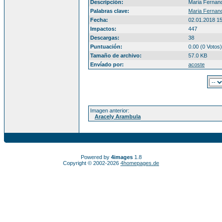
Descripción:
Maria Fernan
Palabras clave:
Maria Fernan
Fecha:
02.01.2018 1
Impactos:
447
Descargas:
38
Puntuación:
0.00 (0 Votos)
Tamaño de archivo:
57.0 KB
Envíado por:
acoste
Imagen anterior:
Aracely Arambula
Powered by
4images
1.8
Copyright © 2002-2026
4homepages.de