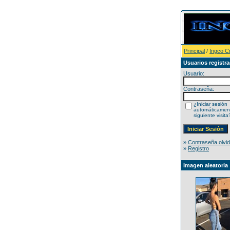
Principal
/
Ingco C
Usuarios registr
Usuario:
Contraseña:
¿Iniciar sesión
automáticament
siguiente visita
»
Contraseña olvi
»
Registro
Imagen aleatoria