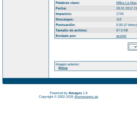
Palabras clave:
MIlka-La-Mas
Fecha:
28.01.2012 2
Impactos:
1734
Descargas:
118
Puntuación:
0.00 (0 Votos)
Tamaño de archivo:
67.9 KB
Envíado por:
acoste
Imagen anterior:
Reina
Powered by
4images
1.8
Copyright © 2002-2026
4homepages.de