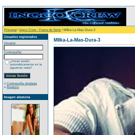
Principal
/
Ingco Crew - Fuera de Serie
/ MIlka-La-Mas-Dura-3
Usuarios registrados
MIlka-La-Mas-Dura-3
Usuario:
Contraseña:
¿Iniciar sesión
automáticamente en la
siguiente visita?
»
Contraseña olvidada
»
Registro
Imagen aleatoria