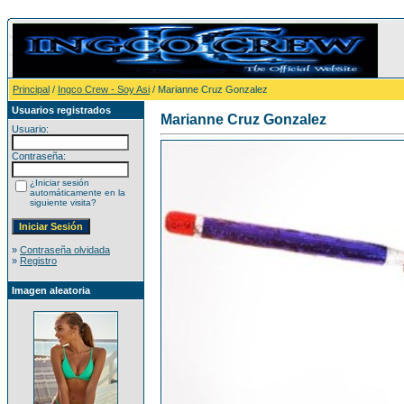
Principal
/
Ingco Crew - Soy Asi
/ Marianne Cruz Gonzalez
Usuarios registrados
Marianne Cruz Gonzalez
Usuario:
Contraseña:
¿Iniciar sesión
automáticamente en la
siguiente visita?
»
Contraseña olvidada
»
Registro
Imagen aleatoria