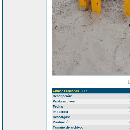
Chicas Preciosas - 147
Descripción:
Palabras clave:
Fecha:
Impactos:
Descargas:
Puntuación:
Tamaño de archivo: