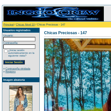
Principal
/
Chicas Nivel 10
/ Chicas Preciosas - 147
Usuarios registrados
Chicas Preciosas - 147
Usuario:
Contraseña:
¿Iniciar sesión
automáticamente en la
siguiente visita?
»
Contraseña olvidada
»
Registro
Imagen aleatoria