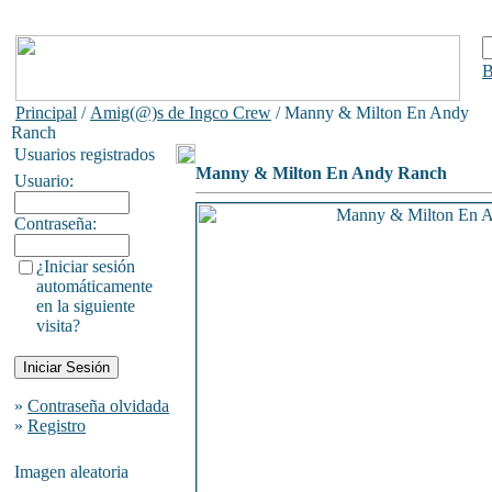
B
Principal
/
Amig(@)s de Ingco Crew
/ Manny & Milton En Andy
Ranch
Usuarios registrados
Manny & Milton En Andy Ranch
Usuario:
Contraseña:
¿Iniciar sesión
automáticamente
en la siguiente
visita?
»
Contraseña olvidada
»
Registro
Imagen aleatoria