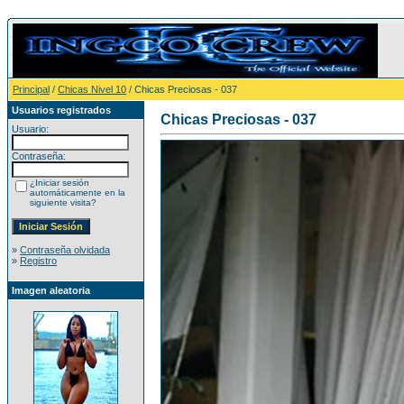
Principal
/
Chicas Nivel 10
/ Chicas Preciosas - 037
Usuarios registrados
Chicas Preciosas - 037
Usuario:
Contraseña:
¿Iniciar sesión
automáticamente en la
siguiente visita?
»
Contraseña olvidada
»
Registro
Imagen aleatoria