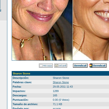
2
Sharon Stone
Descripción:
Sharon-Stone
Palabras clave:
Sharon Stone
Fecha:
29.05.2011 11:43
Impactos:
1289
Descargas:
165
Puntuación:
0.00 (0 Votos)
Tamaño de archivo:
71.1 KB
Envíado por:
acoste