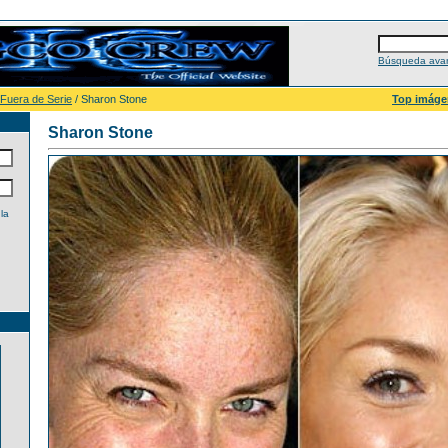
Búsqueda ava
 Fuera de Serie
/ Sharon Stone
Top imáge
Sharon Stone
la