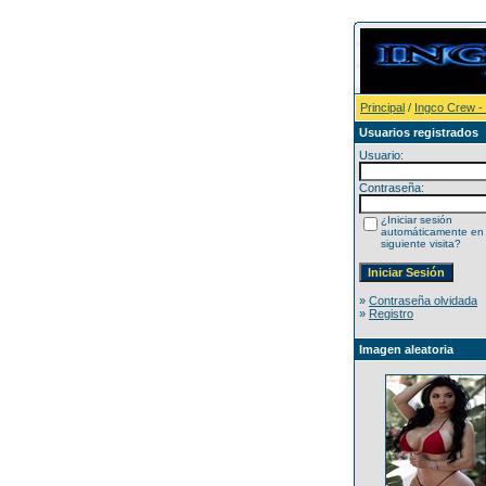
Principal
/
Ingco Crew -
Usuarios registrados
Usuario:
Contraseña:
¿Iniciar sesión
automáticamente en 
siguiente visita?
»
Contraseña olvidada
»
Registro
Imagen aleatoria