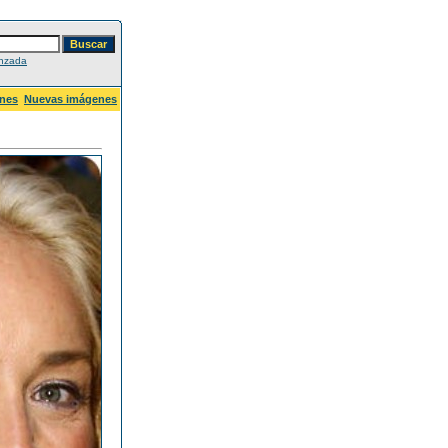
nzada
nes
Nuevas imágenes