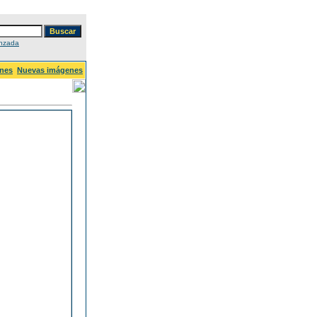
nzada
nes
Nuevas imágenes