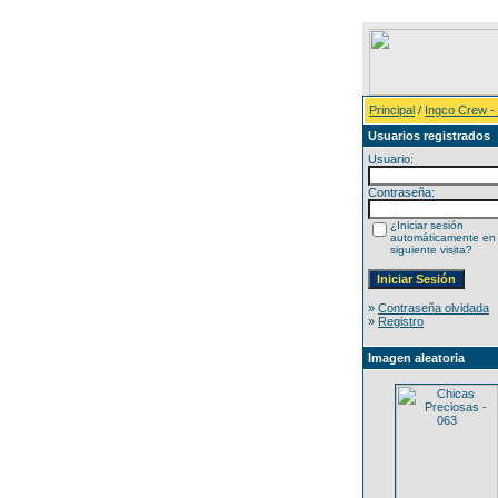
Principal
/
Ingco Crew -
Usuarios registrados
Usuario:
Contraseña:
¿Iniciar sesión
automáticamente en 
siguiente visita?
»
Contraseña olvidada
»
Registro
Imagen aleatoria