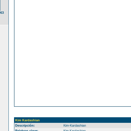
063
Kim Kardashian
Descripción:
Kim-Kardashian
Palabras clave:
Kim Kardashian