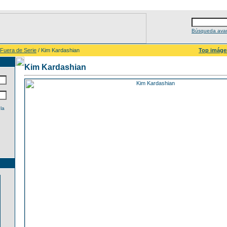
Búsqueda ava
 Fuera de Serie
/ Kim Kardashian
Top imáge
Kim Kardashian
la