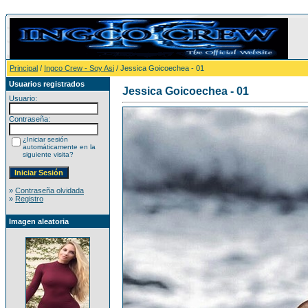
Principal
/
Ingco Crew - Soy Asi
/ Jessica Goicoechea - 01
Usuarios registrados
Jessica Goicoechea - 01
Usuario:
Contraseña:
¿Iniciar sesión
automáticamente en la
siguiente visita?
»
Contraseña olvidada
»
Registro
Imagen aleatoria