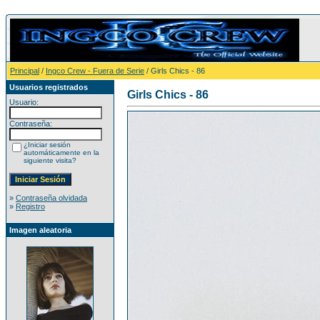
Principal
/
Ingco Crew - Fuera de Serie
/ Girls Chics - 86
Usuarios registrados
Girls Chics - 86
Usuario:
Contraseña:
¿Iniciar sesión
automáticamente en la
siguiente visita?
»
Contraseña olvidada
»
Registro
Imagen aleatoria