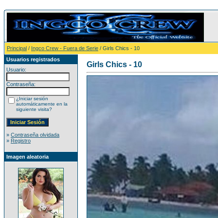
Principal
/
Ingco Crew - Fuera de Serie
/ Girls Chics - 10
Usuarios registrados
Girls Chics - 10
Usuario:
Contraseña:
¿Iniciar sesión
automáticamente en la
siguiente visita?
»
Contraseña olvidada
»
Registro
Imagen aleatoria