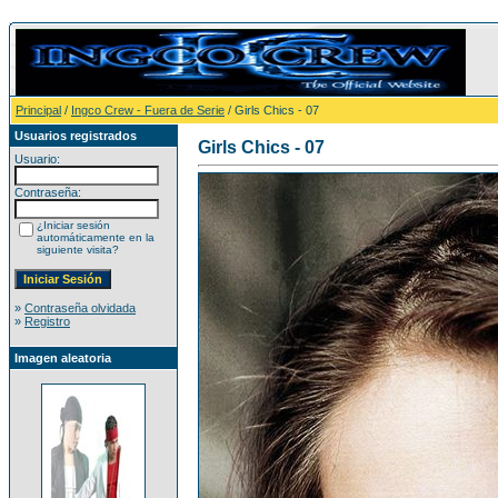
Principal
/
Ingco Crew - Fuera de Serie
/ Girls Chics - 07
Usuarios registrados
Girls Chics - 07
Usuario:
Contraseña:
¿Iniciar sesión
automáticamente en la
siguiente visita?
»
Contraseña olvidada
»
Registro
Imagen aleatoria